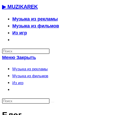
Перейти
▶ MUZIKAREK
к
содержимому
Музыка из рекламы
Музыка из фильмов
Из игр
Переключить
поиск
по
Меню
Закрыть
веб-
сайту
Музыка из рекламы
Музыка из фильмов
Из игр
Переключить
поиск
по
веб-