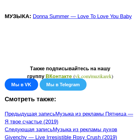
МУЗЫКА:
Donna Summer — Love To Love You Baby
Также подписывайтесь на нашу
(
vk.com/muzikarek
)
группу
ВКонтакте
Мы в VK
Мы в Telegram
Смотреть также:
Еще
Предыдущая запись
Музыка из рекламы Пятница —
Я твое счастье (2019)
статьи
Следующая запись
Музыка из рекламы духов
Givenchy — Live Irresistible Rosy Crush (2019)