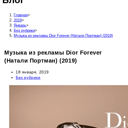
Блог
сайту
Главная
>
2019
>
Январь
>
Без рубрики
>
Музыка из рекламы Dior Forever (Натали Портман) (2019)
Музыка из рекламы Dior Forever
(Натали Портман) (2019)
Запись
18 января, 2019
опубликована:
Рубрика
Без рубрики
записи: