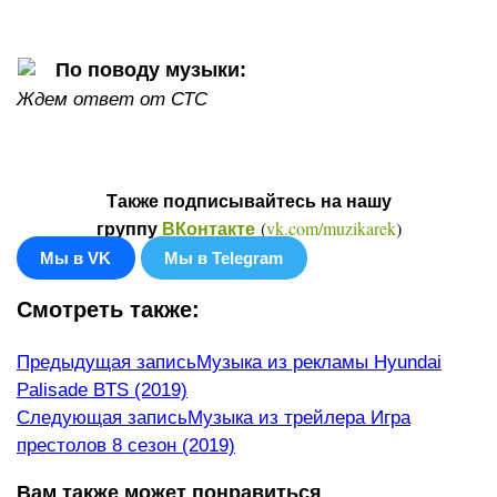
По поводу музыки:
Ждем ответ от СТС
Также подписывайтесь на нашу
(
vk.com/muzikarek
)
группу
ВКонтакте
Мы в VK
Мы в Telegram
Смотреть также:
Еще
Предыдущая запись
Музыка из рекламы Hyundai
Palisade BTS (2019)
статьи
Следующая запись
Музыка из трейлера Игра
престолов 8 сезон (2019)
Вам также может понравиться