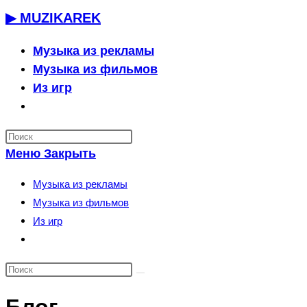
Перейти
▶ MUZIKAREK
к
содержимому
Музыка из рекламы
Музыка из фильмов
Из игр
Переключить
поиск
по
Меню
Закрыть
веб-
сайту
Музыка из рекламы
Музыка из фильмов
Из игр
Переключить
поиск
по
веб-