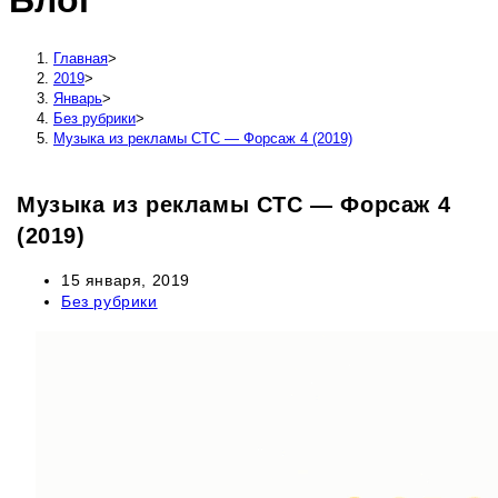
Блог
сайту
Главная
>
2019
>
Январь
>
Без рубрики
>
Музыка из рекламы СТС — Форсаж 4 (2019)
Музыка из рекламы СТС — Форсаж 4
(2019)
Запись
15 января, 2019
опубликована:
Рубрика
Без рубрики
записи: