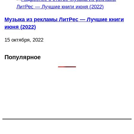
Музыка из рекламы ЛитРес — Лучшие книги
июня (2022)
15 октября, 2022
Популярное
Что такое Muzikarek?
Проект содержит информацию о музыке из рекламных
роликов, фильмов, сериалов и анонсов. Узнайте названия
треков, исполнителей и композиторов.
Присоединяйся: