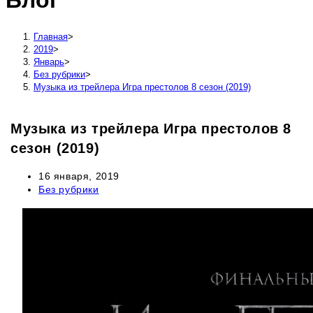
Блог
сайту
Главная
>
2019
>
Январь
>
Без рубрики
>
Музыка из трейлера Игра престолов 8 сезон (2019)
Музыка из трейлера Игра престолов 8
сезон (2019)
Запись
16 января, 2019
опубликована:
Рубрика
Без рубрики
записи: