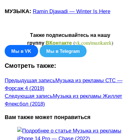
МУЗЫКА:
Ramin Djawadi — Winter Is Here
Также подписывайтесь на нашу
(
vk.com/muzikarek
)
группу
ВКонтакте
Мы в VK
Мы в Telegram
Смотреть также:
Еще
Предыдущая запись
Музыка из рекламы СТС —
Форсаж 4 (2019)
статьи
Следующая запись
Музыка из рекламы Жиллет
Флексбол (2018)
Вам также может понравиться