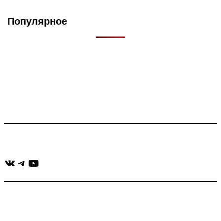
Популярное
Что такое Muzikarek?
Проект содержит информацию о музыке из рекламных
роликов, фильмов, сериалов и анонсов. Узнайте названия
треков, исполнителей и композиторов.
Присоединяйся:
ВКонтакте
Telegram
YouTube
muzikaizreklamy@gmail.com