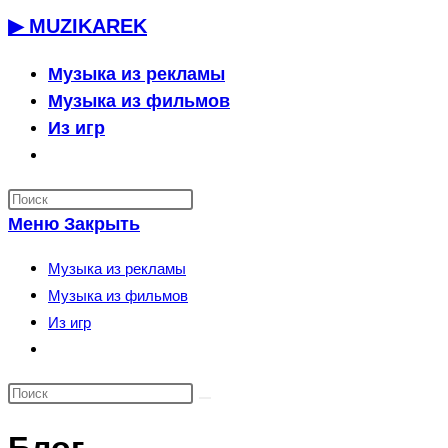
Перейти
▶ MUZIKAREK
к
содержимому
Музыка из рекламы
Музыка из фильмов
Из игр
Переключить
поиск
по
Меню
Закрыть
веб-
сайту
Музыка из рекламы
Музыка из фильмов
Из игр
Переключить
поиск
по
веб-