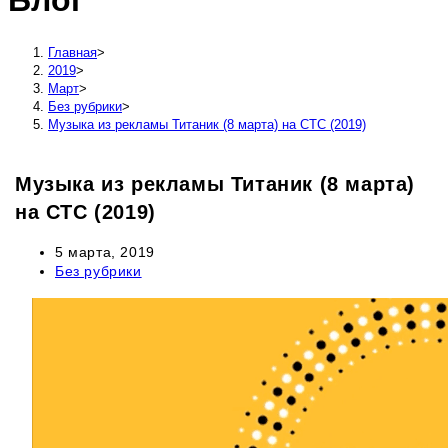
Блог
сайту
Главная
>
2019
>
Март
>
Без рубрики
>
Музыка из рекламы Титаник (8 марта) на СТС (2019)
Музыка из рекламы Титаник (8 марта)
на СТС (2019)
Запись
5 марта, 2019
опубликована:
Рубрика
Без рубрики
записи: