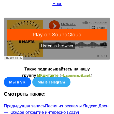
Hour
Также подписывайтесь на нашу
(
vk.com/muzikarek
)
группу
ВКонтакте
Мы в VK
Мы в Telegram
Смотреть также:
Еще
Предыдущая запись
Песня из рекламы Яндекс.Дзен
— Каждое открытие интересно (2019)
статьи