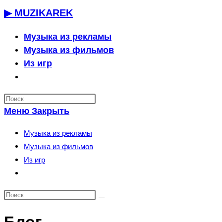
Перейти
▶ MUZIKAREK
к
содержимому
Музыка из рекламы
Музыка из фильмов
Из игр
Переключить
поиск
по
Меню
Закрыть
веб-
сайту
Музыка из рекламы
Музыка из фильмов
Из игр
Переключить
поиск
по
веб-