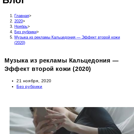
Блог
сайту
Главная
>
2020
>
Ноябрь
>
Без рубрики
>
Музыка из рекламы Кальцедония — Эффект второй кожи
(2020)
Музыка из рекламы Кальцедония —
Эффект второй кожи (2020)
Запись
21 ноября, 2020
опубликована:
Рубрика
Без рубрики
записи: