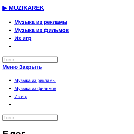
Перейти
▶ MUZIKAREK
к
содержимому
Музыка из рекламы
Музыка из фильмов
Из игр
Переключить
поиск
по
Меню
Закрыть
веб-
сайту
Музыка из рекламы
Музыка из фильмов
Из игр
Переключить
поиск
по
веб-