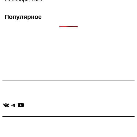
Популярное
Что такое Muzikarek?
Проект содержит информацию о музыке из рекламных
роликов, фильмов, сериалов и анонсов. Узнайте названия
треков, исполнителей и композиторов.
Присоединяйся:
ВКонтакте
Telegram
YouTube
muzikaizreklamy@gmail.com