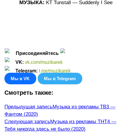
МУЗЫКА:
KT Tunstall — Suddenly I See
Присоединяйтесь
VK
:
vk.com/muzikarek
Telegram:
t.me/muzikarek
Мы в VK
Мы в Telegram
Смотреть также:
Еще
Предыдущая запись
Музыка из рекламы ТВ3 —
Фантом (2020)
статьи
Следующая запись
Музыка из рекламы ТНТ4 —
Тебя никогда здесь не было (2020)