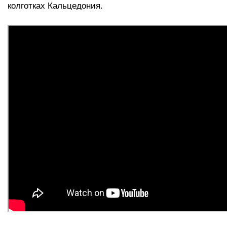
колготках Кальцедония.