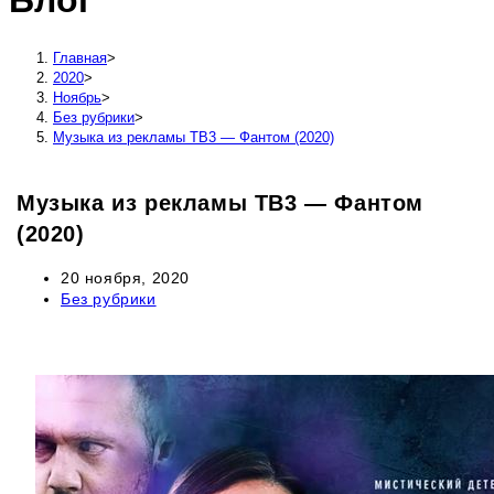
Блог
сайту
Главная
>
2020
>
Ноябрь
>
Без рубрики
>
Музыка из рекламы ТВ3 — Фантом (2020)
Музыка из рекламы ТВ3 — Фантом
(2020)
Запись
20 ноября, 2020
опубликована:
Рубрика
Без рубрики
записи: