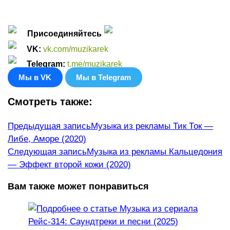
Присоединяйтесь
VK
:
vk.com/muzikarek
Telegram:
t.me/muzikarek
Мы в VK
Мы в Telegram
Смотреть также:
Еще
Предыдущая запись
Музыка из рекламы Тик Ток —
Либе, Аморе (2020)
статьи
Следующая запись
Музыка из рекламы Кальцедония
— Эффект второй кожи (2020)
Вам также может понравиться