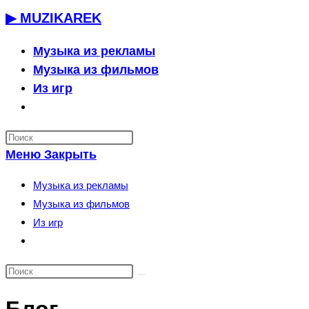
Перейти
▶ MUZIKAREK
к
содержимому
Музыка из рекламы
Музыка из фильмов
Из игр
Переключить
поиск
по
Меню
Закрыть
веб-
сайту
Музыка из рекламы
Музыка из фильмов
Из игр
Переключить
поиск
по
веб-