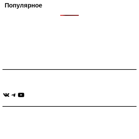
Популярное
Что такое Muzikarek?
Проект содержит информацию о музыке из рекламных
роликов, фильмов, сериалов и анонсов. Узнайте названия
треков, исполнителей и композиторов.
Присоединяйся:
ВКонтакте
Telegram
YouTube
muzikaizreklamy@gmail.com