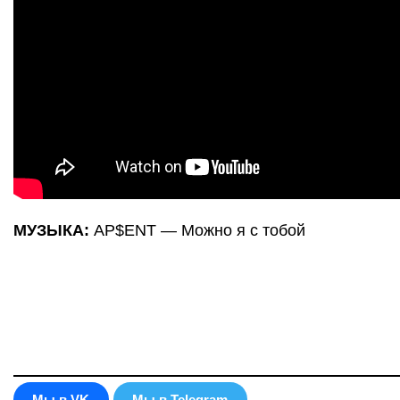
МУЗЫКА:
AP$ENT — Можно я с тобой
Мы в VK
Мы в Telegram