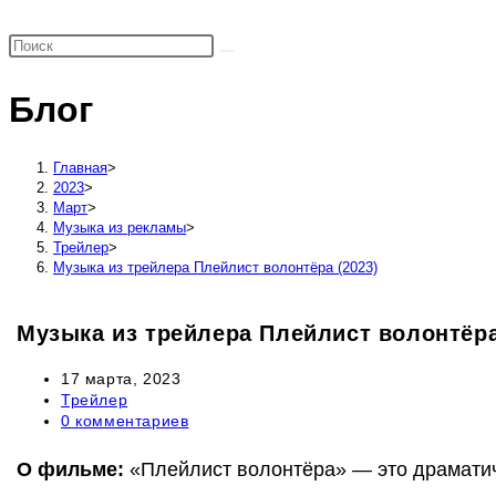
поиск
по
веб-
Блог
сайту
Главная
>
2023
>
Март
>
Музыка из рекламы
>
Трейлер
>
Музыка из трейлера Плейлист волонтёра (2023)
Музыка из трейлера Плейлист волонтёра
Запись
17 марта, 2023
опубликована:
Рубрика
Трейлер
записи:
Комментарии
0 комментариев
к
записи:
О фильме:
«Плейлист волонтёра» — это драматич