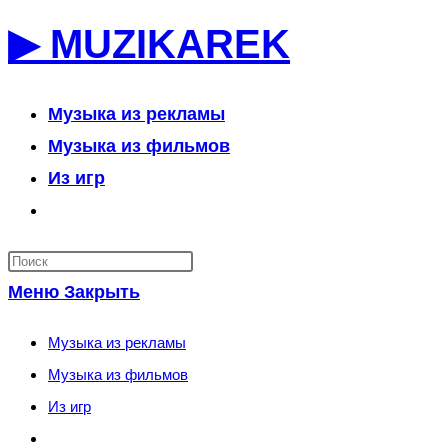
Перейти
▶ MUZIKAREK
к
содержимому
Музыка из рекламы
Музыка из фильмов
Из игр
Переключить
поиск
по
Меню
Закрыть
веб-
сайту
Музыка из рекламы
Музыка из фильмов
Из игр
Переключить