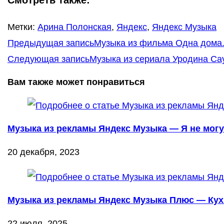
Метки
:
Арина Полонская
,
Яндекс
,
Яндекс Музыка
Еще
Предыдущая запись
Музыка из фильма Одна дома.
статьи
Следующая запись
Музыка из сериала Уродина Сау
Вам также может понравиться
Музыка из рекламы Яндекс Музыка — Я не могу
20 декабря, 2023
Музыка из рекламы Яндекс Музыка Плюс — Кухн
22 июля, 2025