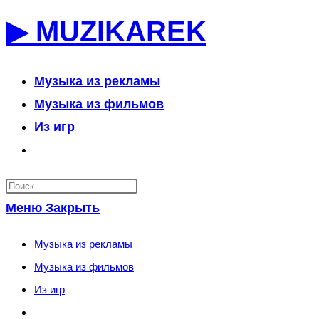
Перейти
▶ MUZIKAREK
к
содержимому
Музыка из рекламы
Музыка из фильмов
Из игр
Переключить
поиск
по
Меню
Закрыть
веб-
сайту
Музыка из рекламы
Музыка из фильмов
Из игр
Переключить