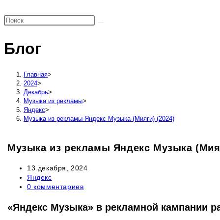
поиск
по
веб-
Блог
сайту
Главная
>
2024
>
Декабрь
>
Музыка из рекламы
>
Яндекс
>
Музыка из рекламы Яндекс Музыка (Мияги) (2024)
Музыка из рекламы Яндекс Музыка (Мияг
Запись
13 декабря, 2024
опубликована:
Рубрика
Яндекс
записи:
Комментарии
0 комментариев
к
записи:
«Яндекс Музыка» в рекламной кампании ра