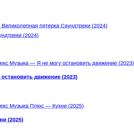
 Великолепная пятерка Саундтреки (2024)
ндтреки (2024)
 остановить движение (2023)
и (2025)