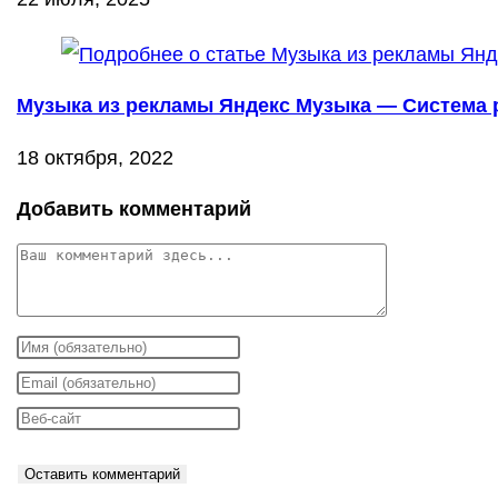
Музыка из рекламы Яндекс Музыка — Система р
18 октября, 2022
Добавить комментарий
Комментарий
Введите
свое
Введите
имя
свой
Введите
или
email-
URL
имя
адрес,
вашего