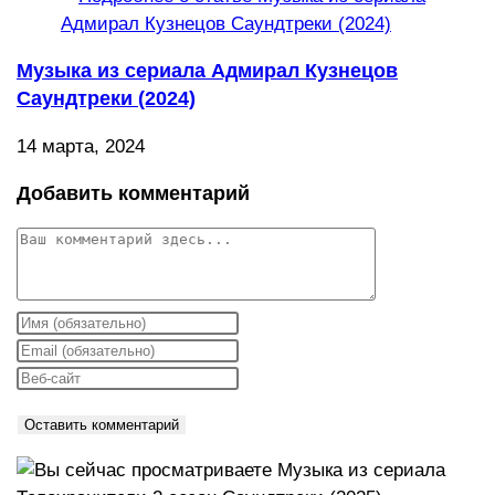
Музыка из сериала Адмирал Кузнецов
Саундтреки (2024)
14 марта, 2024
Добавить комментарий
Комментарий
Введите
свое
Введите
имя
свой
Введите
или
email-
URL
имя
адрес,
вашего
пользователя,
чтобы
веб-
чтобы
прокомментировать
сайта