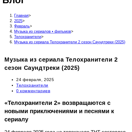
Блог
сайту
Главная
>
2025
>
Февраль
>
Музыка из сериалов • фильмов
>
Телохранители
>
Музыка из сериала Телохранители 2 сезон Саундтреки (2025)
Музыка из сериала Телохранители 2
сезон Саундтреки (2025)
Запись
24 февраля, 2025
опубликована:
Рубрика
Телохранители
записи:
Комментарии
0 комментариев
к
записи:
«Телохранители 2» возвращаются с
новыми приключениями и песнями к
сериалу