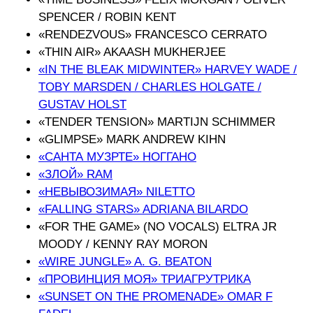
SPENCER / ROBIN KENT
«RENDEZVOUS» FRANCESCO CERRATO
«THIN AIR» AKAASH MUKHERJEE
«IN THE BLEAK MIDWINTER» HARVEY WADE /
TOBY MARSDEN / CHARLES HOLGATE /
GUSTAV HOLST
«TENDER TENSION» MARTIJN SCHIMMER
«GLIMPSE» MARK ANDREW KIHN
«САНТА МУЗРТЕ» ΗΟΓΓΑΗΟ
«ЗЛОЙ» RAM
«НЕВЫВОЗИМАЯ» NILETTO
«FALLING STARS» ADRIANA BILARDO
«FOR THE GAME» (NO VOCALS) ELTRA JR
MOODY / KENNY RAY MORON
«WIRE JUNGLE» A. G. BEATON
«ПРОВИНЦИЯ МОЯ» ТРИАГРУТРИКА
«SUNSET ON THE PROMENADE» OMAR F