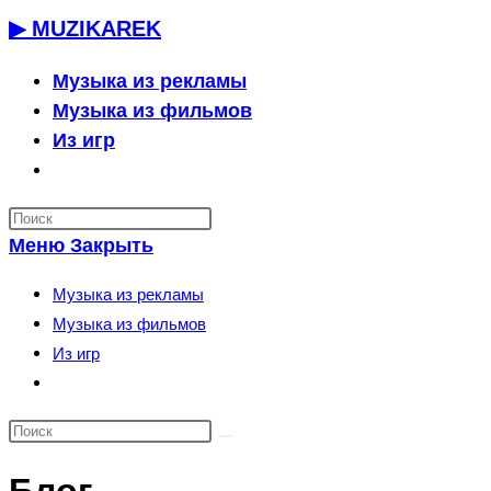
Перейти
▶ MUZIKAREK
к
содержимому
Музыка из рекламы
Музыка из фильмов
Из игр
Переключить
поиск
по
Меню
Закрыть
веб-
сайту
Музыка из рекламы
Музыка из фильмов
Из игр
Переключить
поиск
по
веб-