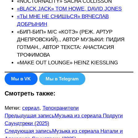
«NOCTURNALITY» SACHA COLLISSON
«BLACK JACK» TOM HOWE, DAVID JONES
«ТЫ МНЕ НЕ СНИШЬСЯ» ВЯЧЕСЛАВ
ДОБРЫНИН
«БИП-БИП» М/С «КОТЭ» (РЕЖ. АРТУР
ДНЕПРОВСКИЙ)., АВТОР МУЗЫКИ: ПИДИЯ
ГОТМАН., АВТОР ТЕКСТА: АНАСТАСИЯ
ТРОФИМОВА
«МAKE OUT LOUNGE» HEINZ KIESSLING
Мы в VK
Мы в Telegram
Смотреть также:
Метки
:
сериал
,
Телохранители
Еще
Предыдущая запись
Музыка из сериала Подруги
Саундтреки (2025)
статьи
Следующая запись
Музыка из сериала Натали и