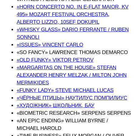
«HORN CONCERTO NO. IN E-FLAT MAIOR, KV
495» MOZART FESTIVAL ORCHESTRA,
ALBERTO LIZZIO, 10SEF DOKUPIL
«WHISKY GLASS» DARIO FERRANTE / RUBEN
SONNOLI
«ISSUES» VINCENT CARLO
«SO FANCY» LAWRENCE THOMAS DEMARCO
«OLD FUNKY» VIKTOR PETROV
«MARGARITAS ON THE HOUSE» STEFAN
ALEXANDER HENRY MELZAK / MILTON JOHN
MERMIKIDES
«FUNKY LADY» STEVE MICHAEL LUCAS
«ЧЁРНЫЕ ПТИЦЫ» НАУТИЛУС ПОМПИЛИУС
«ХУДОЖНИК» ШКОЛЬНИК, БАУ
«BIOMETRIC RESEARCH» SERPENS SERPENS
«AN EPIC ENDING» WILLIAM BYRNE /
MICHAEL HAROLD
«TIME BUSINESS» FELIX MORGAN / OLIVER