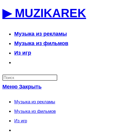
Перейти
▶ MUZIKAREK
к
содержимому
Музыка из рекламы
Музыка из фильмов
Из игр
Переключить
поиск
по
Меню
Закрыть
веб-
сайту
Музыка из рекламы
Музыка из фильмов
Из игр
Переключить