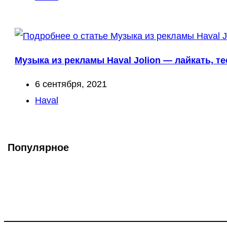
записи:
Музыка из рекламы Haval Jolion — лайкать, те
Запись
6 сентября, 2021
опубликована:
Рубрика
Haval
записи:
Популярное
Что такое Muzikarek?
Проект содержит информацию о музыке из рекламных ролико