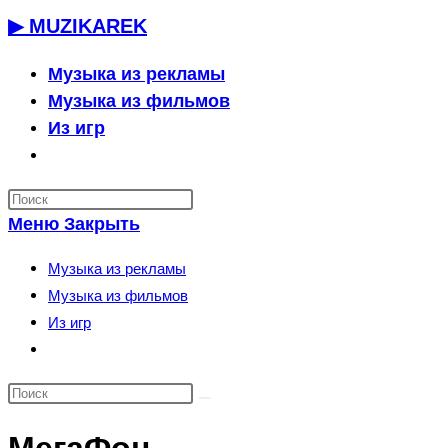
Перейти
▶ MUZIKAREK
к
содержимому
Музыка из рекламы
Музыка из фильмов
Из игр
Переключить
поиск
по
Меню
Закрыть
веб-
сайту
Музыка из рекламы
Музыка из фильмов
Из игр
Переключить
поиск
по
веб-