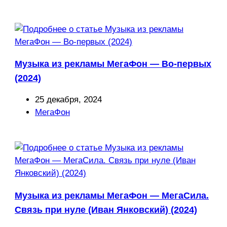
записи:
Музыка из рекламы МегаФон — Во-первых
(2024)
Запись
25 декабря, 2024
опубликована:
Рубрика
МегаФон
записи:
Музыка из рекламы МегаФон — МегаСила.
Связь при нуле (Иван Янковский) (2024)