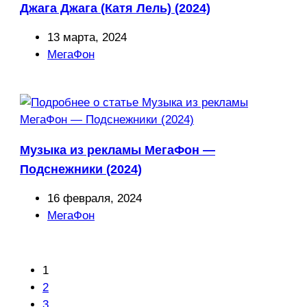
Джага Джага (Катя Лель) (2024)
Запись
13 марта, 2024
опубликована:
Рубрика
МегаФон
записи:
Музыка из рекламы МегаФон —
Подснежники (2024)
Запись
16 февраля, 2024
опубликована:
Рубрика
МегаФон
записи:
1
2
3