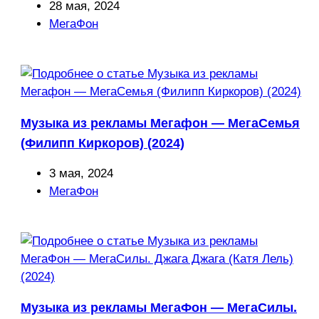
Запись
28 мая, 2024
опубликована:
Рубрика
МегаФон
записи:
Музыка из рекламы Мегафон — МегаСемья
(Филипп Киркоров) (2024)
Запись
3 мая, 2024
опубликована:
Рубрика
МегаФон
записи:
Музыка из рекламы МегаФон — МегаСилы.