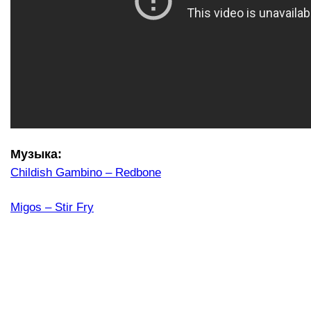
Музыка:
Childish Gambino – Redbone
Migos – Stir Fry