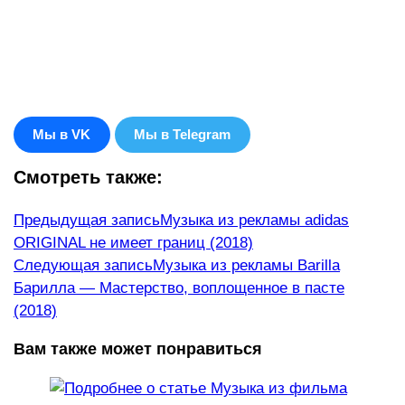
Мы в VK
Мы в Telegram
Смотреть также:
Еще
Предыдущая запись
Музыка из рекламы adidas
ORIGINAL не имеет границ (2018)
статьи
Следующая запись
Музыка из рекламы Barilla
Барилла — Мастерство, воплощенное в пасте
(2018)
Вам также может понравиться