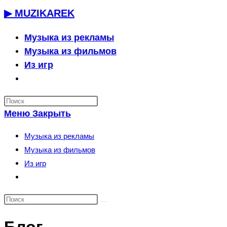
Перейти
▶ MUZIKAREK
к
содержимому
Музыка из рекламы
Музыка из фильмов
Из игр
Переключить
поиск
по
Меню
Закрыть
веб-
сайту
Музыка из рекламы
Музыка из фильмов
Из игр
Переключить
поиск
по
веб-