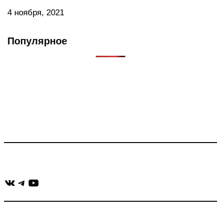
4 ноября, 2021
Популярное
Что такое Muzikarek?
Проект содержит информацию о музыке из рекламных
роликов, фильмов, сериалов и анонсов. Узнайте названия
треков, исполнителей и композиторов.
Присоединяйся:
ВКонтакте
Telegram
YouTube