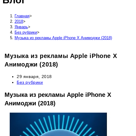
Блог
сайту
Главная
>
2018
>
Январь
>
Без рубрики
>
Музыка из рекламы Apple iPhone X Анимоджи (2018)
Музыка из рекламы Apple iPhone X
Анимоджи (2018)
Запись
29 января, 2018
опубликована:
Рубрика
Без рубрики
записи:
Музыка из рекламы Apple iPhone X
Анимоджи (2018)