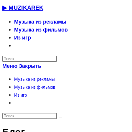
Перейти
▶ MUZIKAREK
к
содержимому
Музыка из рекламы
Музыка из фильмов
Из игр
Переключить
поиск
по
Меню
Закрыть
веб-
сайту
Музыка из рекламы
Музыка из фильмов
Из игр
Переключить
поиск
по
веб-