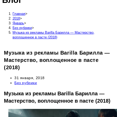
Блог
сайту
Главная
>
2018
>
Январь
>
Без рубрики
>
Музыка из рекламы Barilla Барилла — Мастерство,
воплощенное в пасте (2018)
Музыка из рекламы Barilla Барилла —
Мастерство, воплощенное в пасте
(2018)
Запись
31 января, 2018
опубликована:
Рубрика
Без рубрики
записи:
Музыка из рекламы Barilla Барилла —
Мастерство, воплощенное в пасте (2018)