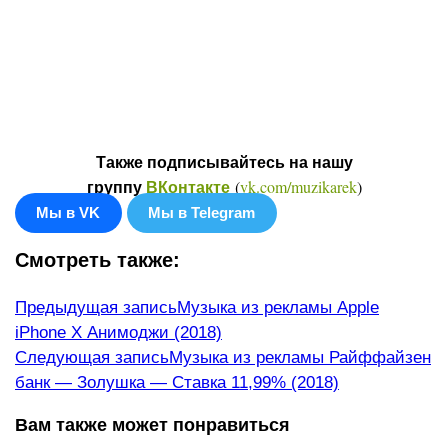
Также подписывайтесь на нашу
(
vk.com/muzikarek
)
группу
ВКонтакте
Мы в VK
Мы в Telegram
Смотреть также:
Еще
Предыдущая запись
Музыка из рекламы Apple
iPhone X Анимоджи (2018)
статьи
Следующая запись
Музыка из рекламы Райффайзен
банк — Золушка — Ставка 11,99% (2018)
Вам также может понравиться